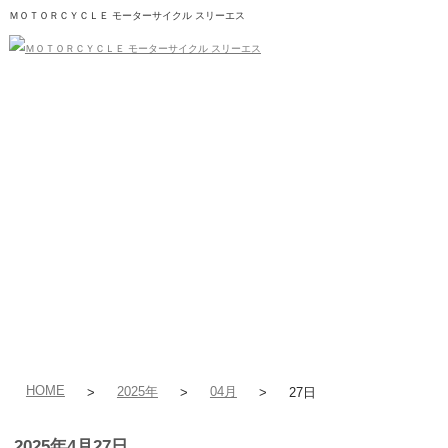
ＭＯＴＯＲＣＹＣＬＥ モーターサイクル スリーエス
在庫車輌
会社案内
買取・廃車
お問い合わせ
ブログ
HOME
2025年
04月
>
>
>
27日
2025年4月27日