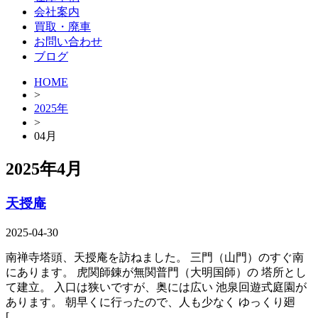
会社案内
買取・廃車
お問い合わせ
ブログ
HOME
>
2025年
>
04月
2025年4月
天授庵
2025-04-30
南禅寺塔頭、天授庵を訪ねました。 三門（山門）のすぐ南
にあります。 虎関師錬が無関普門（大明国師）の 塔所とし
て建立。 入口は狭いですが、奥には広い 池泉回遊式庭園が
あります。 朝早くに行ったので、人も少なく ゆっくり廻
[…