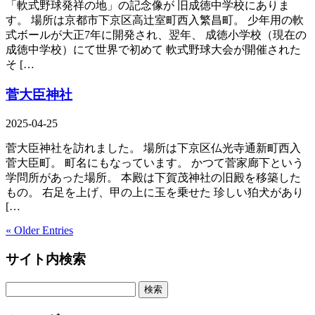
「軟式野球発祥の地」の記念像が 旧成徳中学校にありま
す。 場所は京都市下京区高辻室町西入繁昌町。 少年用の軟
式ボールが大正7年に開発され、翌年、 成徳小学校（現在の
成徳中学校）にて世界で初めて 軟式野球大会が開催された
そ […
菅大臣神社
2025-04-25
菅大臣神社を訪れました。 場所は下京区仏光寺通新町西入
菅大臣町。 町名にもなっています。 かつて菅家廊下という
学問所があった場所。 本殿は下賀茂神社の旧殿を移築した
もの。 右足を上げ、甲の上に玉を乗せた 珍しい狛犬があり
[…
« Older Entries
サイト内検索