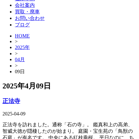
会社案内
買取・廃車
お問い合わせ
ブログ
HOME
>
2025年
>
04月
>
09日
2025年4月09日
正法寺
2025-04-09
正法寺を訪れました。通称「石の寺」。 鑑真和上の高弟、
智威大徳が隠棲したのが始まり。 庭園・宝生苑の「鳥獣の
石庭」が有名です。 中央にある紅枝垂桜。 平日なのに、ち