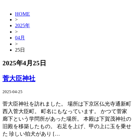
HOME
>
2025年
>
04月
>
25日
2025年4月25日
菅大臣神社
2025-04-25
菅大臣神社を訪れました。 場所は下京区仏光寺通新町
西入菅大臣町。 町名にもなっています。 かつて菅家
廊下という学問所があった場所。 本殿は下賀茂神社の
旧殿を移築したもの。 右足を上げ、甲の上に玉を乗せ
た 珍しい狛犬があり […