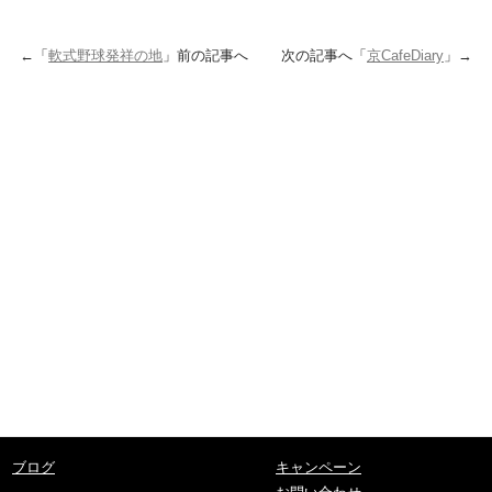
←「
軟式野球発祥の地
」前の記事へ 次の記事へ「
京CafeDiary
」→
ブログ
キャンペーン