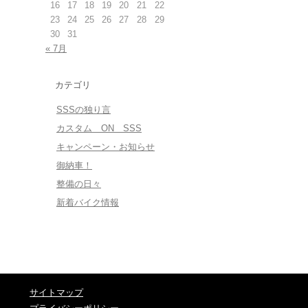
16
17
18
19
20
21
22
23
24
25
26
27
28
29
30
31
« 7月
カテゴリ
SSSの独り言
カスタム ON SSS
キャンペーン・お知らせ
御納車！
整備の日々
新着バイク情報
サイトマップ