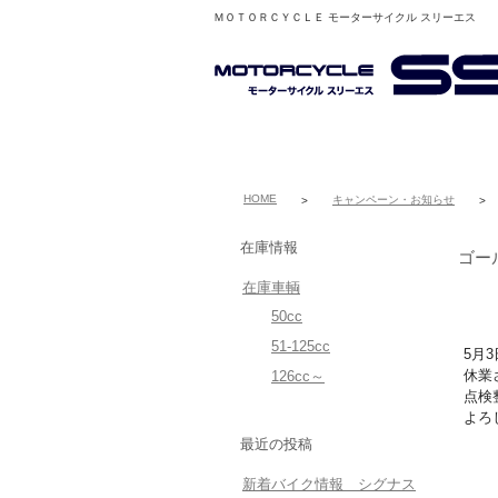
ＭＯＴＯＲＣＹＣＬＥ モーターサイクル スリーエス
HOME
キャンペーン・お知らせ
>
>
在庫情報
ゴー
在庫車輌
50cc
51-125cc
5月
休業
126cc～
点検
よろ
最近の投稿
新着バイク情報 シグナス