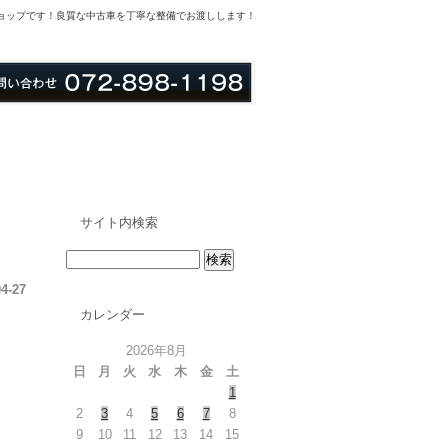
ショップです！良質な中古車を丁寧な整備でお渡しします！
サイト内検索
04-27
カレンダー
2026年8月
日
月
火
水
木
金
土
1
2
3
4
5
6
7
8
9
10
11
12
13
14
15