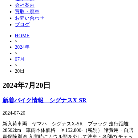
会社案内
買取・廃車
お問い合わせ
ブログ
HOME
>
2024年
>
07月
>
20日
2024年7月20日
新着バイク情報 シグナスX-SR
2024-07-20
新入荷車両 ヤマハ シグナスX-SR ブラック 走行距離
28502km 車両本体価格 ￥152.800-（税別） 諸費用・自賠
責保険別途 入庫時にカウル類を外して洗車・各部の チェッ