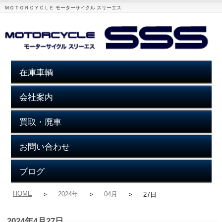
ＭＯＴＯＲＣＹＣＬＥ モーターサイクル スリーエス
在庫車輌
会社案内
買取・廃車
お問い合わせ
ブログ
HOME
2024年
04月
>
>
>
27日
2024年4月27日