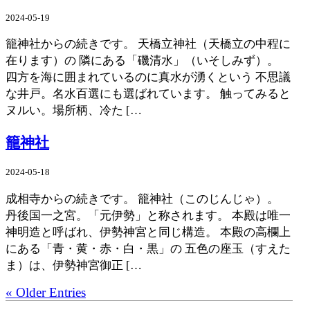
2024-05-19
籠神社からの続きです。 天橋立神社（天橋立の中程に
在ります）の 隣にある「磯清水」（いそしみず）。
四方を海に囲まれているのに真水が湧くという 不思議
な井戸。名水百選にも選ばれています。 触ってみると
ヌルい。場所柄、冷た […
籠神社
2024-05-18
成相寺からの続きです。 籠神社（このじんじゃ）。
丹後国一之宮。「元伊勢」と称されます。 本殿は唯一
神明造と呼ばれ、伊勢神宮と同じ構造。 本殿の高欄上
にある「青・黄・赤・白・黒」の 五色の座玉（すえた
ま）は、伊勢神宮御正 […
« Older Entries