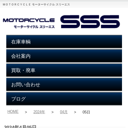
ＭＯＴＯＲＣＹＣＬＥ モーターサイクル スリーエス
在庫車輌
会社案内
買取・廃車
お問い合わせ
ブログ
HOME
2024年
04月
>
>
>
05日
2024年4月05日