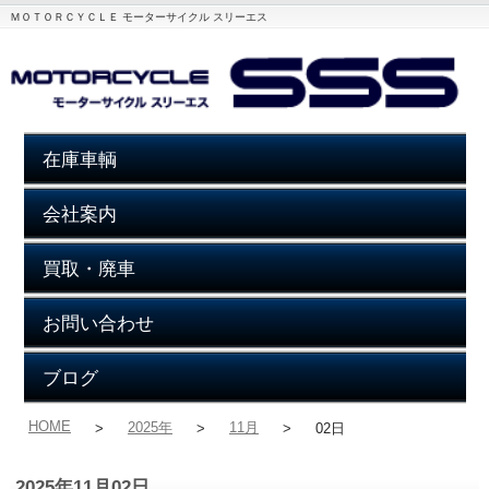
ＭＯＴＯＲＣＹＣＬＥ モーターサイクル スリーエス
在庫車輌
会社案内
買取・廃車
お問い合わせ
ブログ
HOME
2025年
11月
>
>
>
02日
2025年11月02日