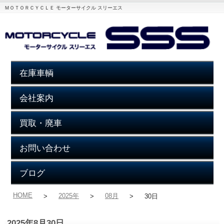
ＭＯＴＯＲＣＹＣＬＥ モーターサイクル スリーエス
在庫車輌
会社案内
買取・廃車
お問い合わせ
ブログ
HOME
2025年
08月
>
>
>
30日
2025年8月30日