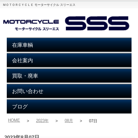
ＭＯＴＯＲＣＹＣＬＥ モーターサイクル スリーエス
在庫車輌
会社案内
買取・廃車
お問い合わせ
ブログ
HOME
2023年
08月
>
>
>
07日
2023年8月07日