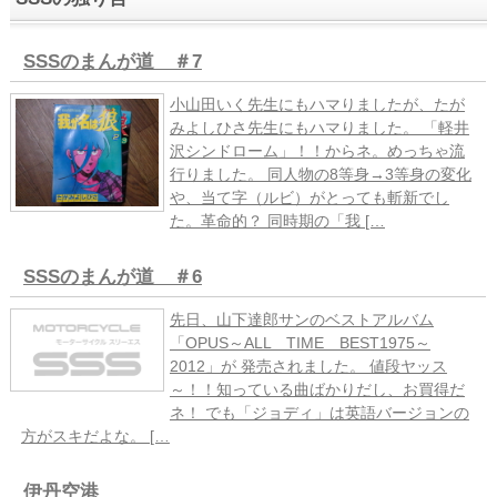
SSSのまんが道 ＃7
小山田いく先生にもハマりましたが、たが
みよしひさ先生にもハマりました。 「軽井
沢シンドローム」！！からネ。めっちゃ流
行りました。 同人物の8等身→3等身の変化
や、当て字（ルビ）がとっても斬新でし
た。革命的？ 同時期の「我 […
SSSのまんが道 ＃6
先日、山下達郎サンのベストアルバム
「OPUS～ALL TIME BEST1975～
2012」が 発売されました。 値段ヤッス
～！！知っている曲ばかりだし、お買得だ
ネ！ でも「ジョディ」は英語バージョンの
方がスキだよな。 […
伊丹空港