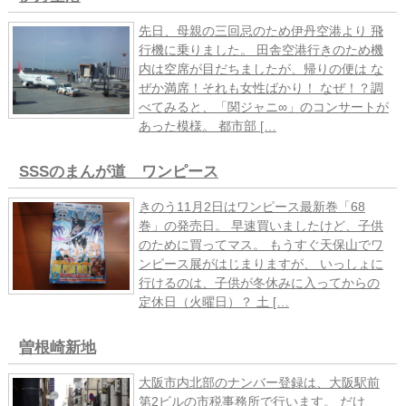
先日、母親の三回忌のため伊丹空港より 飛
行機に乗りました。 田舎空港行きのため機
内は空席が目だちましたが、帰りの便は な
ぜか満席！それも女性ばかり！ なぜ！？調
べてみると、「関ジャニ∞」のコンサートが
あった模様。 都市部 […
SSSのまんが道 ワンピース
きのう11月2日はワンピース最新巻「68
巻」の発売日。 早速買いましたけど、子供
のために買ってマス。 もうすぐ天保山でワ
ンピース展がはじまりますが、 いっしょに
行けるのは、子供が冬休みに入ってからの
定休日（火曜日）？ 土 […
曽根崎新地
大阪市内北部のナンバー登録は、大阪駅前
第2ビルの市税事務所で行います。 だけ