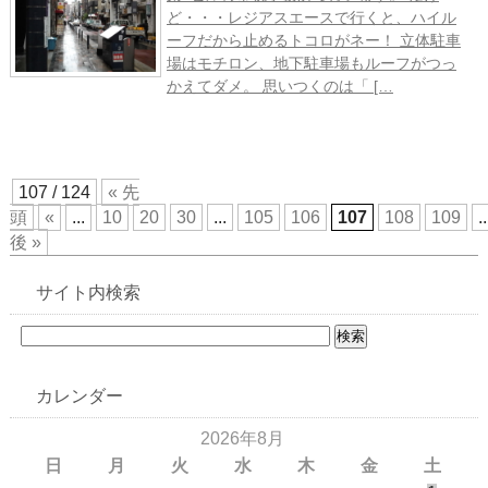
ど・・・レジアスエースで行くと、ハイル
ーフだから止めるトコロがネー！ 立体駐車
場はモチロン、地下駐車場もルーフがつっ
かえてダメ。 思いつくのは「 […
107 / 124
« 先
頭
«
...
10
20
30
...
105
106
107
108
109
..
後 »
サイト内検索
カレンダー
2026年8月
日
月
火
水
木
金
土