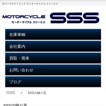
ＭＯＴＯＲＣＹＣＬＥ モーターサイクル スリーエス
在庫車輌
会社案内
買取・廃車
お問い合わせ
ブログ
HOME
>
SSSの独り言
SSSの独り言