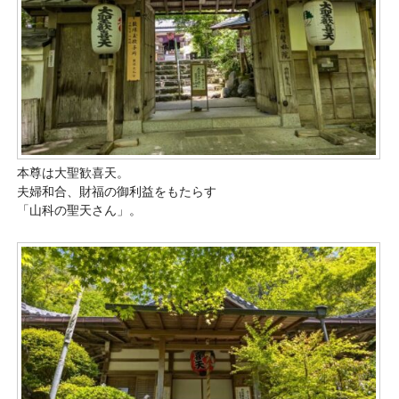
本尊は大聖歓喜天。
夫婦和合、財福の御利益をもたらす
「山科の聖天さん」。