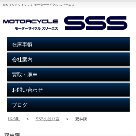
ＭＯＴＯＲＣＹＣＬＥ モーターサイクル スリーエス
在庫車輌
会社案内
買取・廃車
お問い合わせ
ブログ
HOME
SSSの独り言
>
>
双林院
双林院