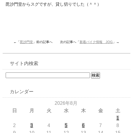
毘沙門堂からスグですが、貸し切りでした（＾＾）
←「
毘沙門堂
」前の記事へ 次の記事へ「
新着バイク情報 JOG
」→
サイト内検索
カレンダー
2026年8月
日
月
火
水
木
金
土
1
2
3
4
5
6
7
8
9
10
11
12
13
14
15