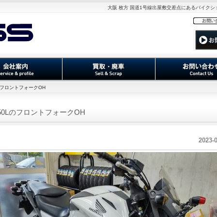
大阪 枚方 国道1号線出屋敷交差点にあるバイク
LのフロントフォークOH
750LのフロントフォークOH
2023-