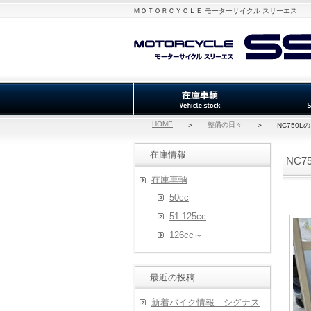
ＭＯＴＯＲＣＹＣＬＥ モーターサイクル スリーエス
HOME
整備の日々
>
>
NC750
在庫情報
NC
在庫車輌
50cc
51-125cc
126cc～
最近の投稿
新着バイク情報 シグナス