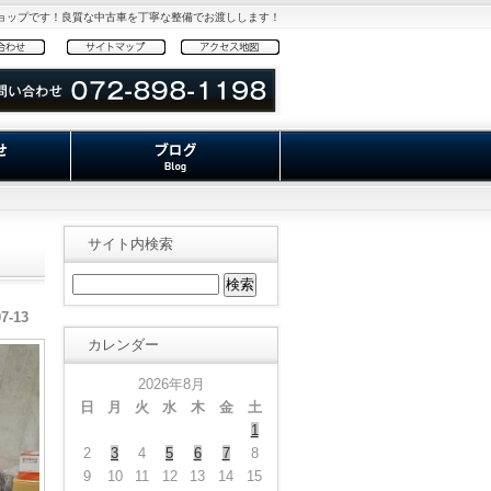
ショップです！良質な中古車を丁寧な整備でお渡しします！
サイト内検索
07-13
カレンダー
2026年8月
日
月
火
水
木
金
土
1
2
3
4
5
6
7
8
9
10
11
12
13
14
15