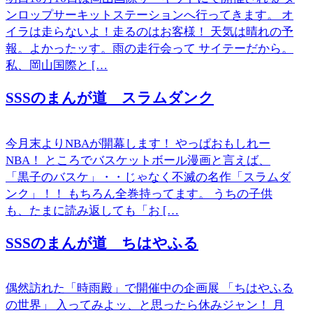
ンロップサーキットステーションへ行ってきます。 オ
イラは走らないよ！走るのはお客様！ 天気は晴れの予
報。よかったッす。雨の走行会って サイテーだから。
私、岡山国際と […
SSSのまんが道 スラムダンク
今月末よりNBAが開幕します！ やっぱおもしれー
NBA！ ところでバスケットボール漫画と言えば、
「黒子のバスケ」・・じゃなく不滅の名作「スラムダ
ンク」！！ もちろん全巻持ってます。 うちの子供
も、たまに読み返しても「お […
SSSのまんが道 ちはやふる
偶然訪れた「時雨殿」で開催中の企画展 「ちはやふる
の世界」 入ってみよッ、と思ったら休みジャン！ 月