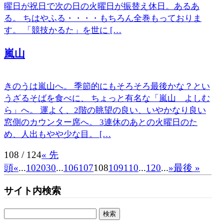
曜日が祝日で次の日の火曜日が振替え休日。あるあ
る。 ちはやふる・・・・もちろん全巻もっておりま
す。 「競技かるた」を世に […
嵐山
きのうは嵐山へ。 季節的にもそろそろ最後かな？とい
うざるそばを食べに、 ちょっと有名な「嵐山 よしむ
ら」へ。 運よく、2階の眺望の良い、いやかなり良い
窓側のカウンター席へ。 3連休のあとの火曜日のた
め、人出もやや少な目。 […
108 / 124
« 先
頭
«
...
10
20
30
...
106
107
108
109
110
...
120
...
»
最後 »
サイト内検索