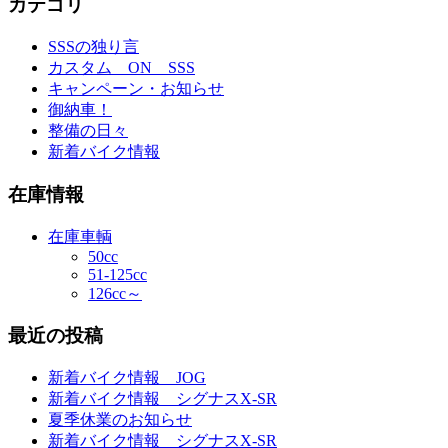
カテゴリ
SSSの独り言
カスタム ON SSS
キャンペーン・お知らせ
御納車！
整備の日々
新着バイク情報
在庫情報
在庫車輌
50cc
51-125cc
126cc～
最近の投稿
新着バイク情報 JOG
新着バイク情報 シグナスX-SR
夏季休業のお知らせ
新着バイク情報 シグナスX-SR